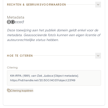
RECHTEN & GEBRUIKSVOORWAARDEN
Metadata
CC0
Deze toewijzing aan het publiek domein geldt enkel voor de
metadata. Geassocieerde foto's kunnen een eigen licentie of
auteursrechtelijke status hebben.
HOE TE CITEREN
Citering
KIK-IRPA. (1991). 
van Ook, Judoca
 [Object metadata]. 
https://hdl.handle.net/20.500.14037/object.23749
Citering kopiëren