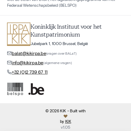
Federaal Wetenschapsbeleid (BELSPO)
Koninklijk Instituut voor het
Kunstpatrimonium
Jubelpark 1, 1000 Brussel, België
balat@kikirpa.be
(vragen over BALaT)
info@kikirpa.be
(algemene vragen)
+32 (0)2 739 67 11
©
2026
KIK
- Built with
by
KIK
v
1.05