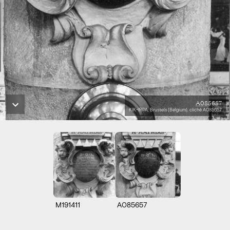
A085657
KIK-IRPA, Brussels (Belgium), cliché A085657
M191411
A085657