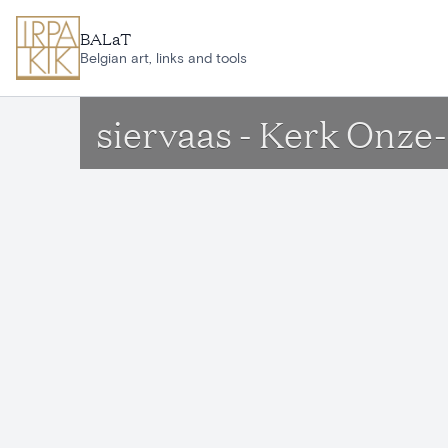
Ga naar hoofdinhoud
BALaT
Belgian art, links and tools
siervaas - Kerk Onz