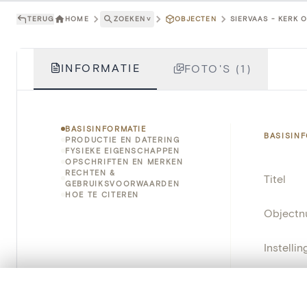
TERUG
HOME
ZOEKEN
˅
OBJECTEN
SIERVAAS - KERK 
INFORMATIE
FOTO'S (1)
BASISINFORMATIE
BASISIN
PRODUCTIE EN DATERING
FYSIEKE EIGENSCHAPPEN
OPSCHRIFTEN EN MERKEN
RECHTEN &
Titel
GEBRUIKSVOORWAARDEN
HOE TE CITEREN
Object
Instellin
Locatie
0/50 foto's
VERGELIJKINGSSET