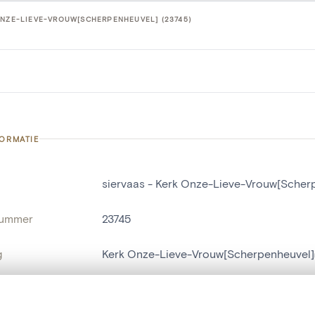
ONZE-LIEVE-VROUW[SCHERPENHEUVEL] (23745)
FORMATIE
siervaas - Kerk Onze-Lieve-Vrouw[Scher
nummer
23745
g
Kerk Onze-Lieve-Vrouw[Scherpenheuvel]
Scherpenheuvel