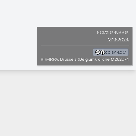
NEGATIEFNUMMER
M262074
CC BY 4.0
KIK-IRPA, Brussels (Belgium), cliché M262074