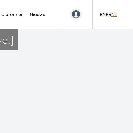
ne bronnen
Nieuws
EN
FR
NL
el]