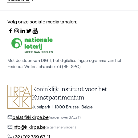
Volg onze sociale mediakanalen:
Met de steun van DIGIT, het digitaliseringsprogramma van het
Federaal Wetenschapsbeleid (BELSPO)
Koninklijk Instituut voor het
Kunstpatrimonium
Jubelpark 1, 1000 Brussel, België
balat@kikirpa.be
(vragen over BALaT)
info@kikirpa.be
(algemene vragen)
+32 (0)2 739 67 11