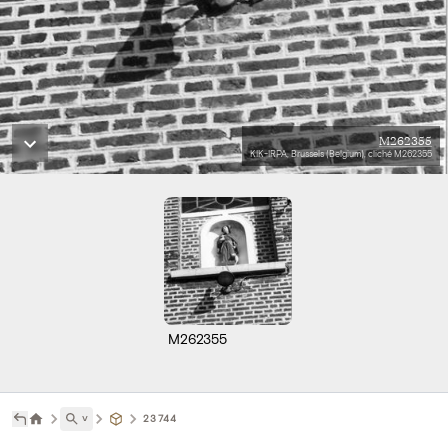
M262355
KIK-IRPA, Brussels (Belgium), cliché M262355
M262355
˅
23744