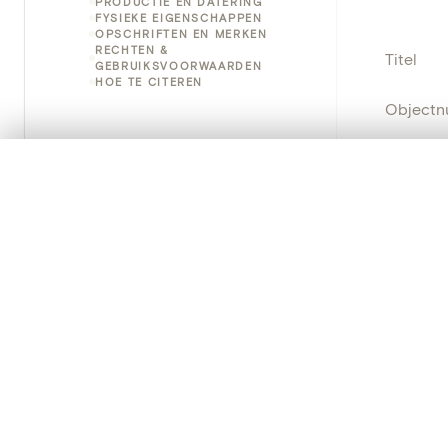
PRODUCTIE EN DATERING
FYSIEKE EIGENSCHAPPEN
OPSCHRIFTEN EN MERKEN
RECHTEN &
Titel
GEBRUIKSVOORWAARDEN
HOE TE CITEREN
Object
Instellin
0/50 foto's
VERGELIJKINGSSET
Zet je afbeeldingen naast elkaar, gelaagd of me
Locatie
Je kunt deze set altijd opnieuw openen via “Mijn set” in 
Object
Je vergelijki
Persisten
Alles wissen
PRODUCT