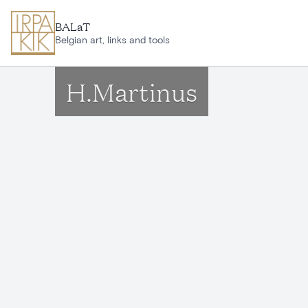
Ga naar hoofdinhoud
BALaT
Belgian art, links and tools
H.Martinus