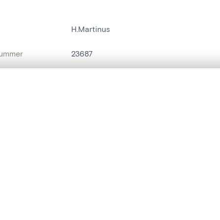
H.Martinus
nummer
23687
g
Kerk Sint-Martinus[Velzeke-Ruddershove
t een schuifbalk om ze te vergelijken — met gesynchroniseerd zoomen 
Velzeke-Ruddershove
het menu.
naam
kerkklok
ngsset is leeg. Voeg foto's toe vanuit zoekresultaten of detailpagina's o
t identifier
hdl:20.500.14037/object.23687
IE EN DATERING