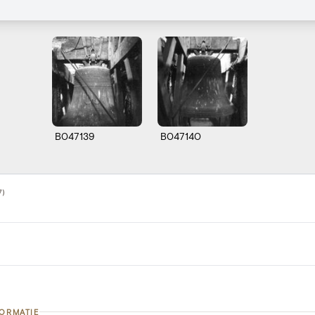
B047139
B047140
7)
FORMATIE