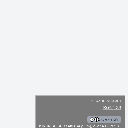
NEGATIEFNUMMER
B047139
CC BY 4.0
KIK-IRPA, Brussels (Belgium), cliché B047139