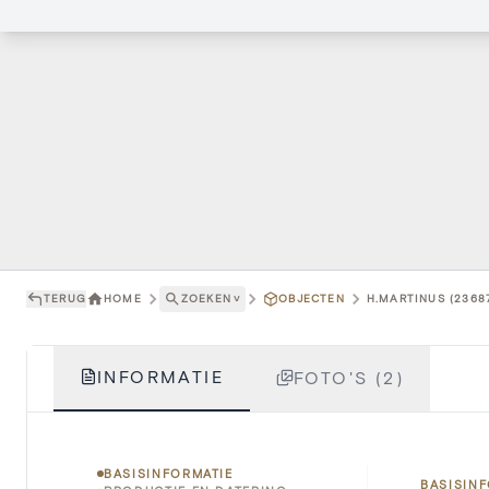
TERUG
HOME
ZOEKEN
˅
OBJECTEN
H.MARTINUS (2368
INFORMATIE
FOTO'S (2)
BASISINFORMATIE
BASISIN