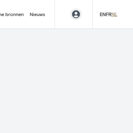
ne bronnen
Nieuws
EN
FR
NL