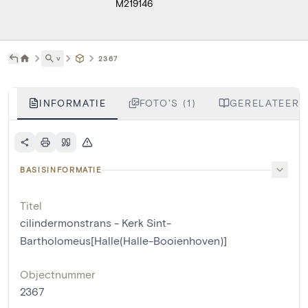
M219146
˅
2367
INFORMATIE
FOTO'S (1)
GERELATEERDE
BASISINFORMATIE
Titel
cilindermonstrans - Kerk Sint-
Bartholomeus[Halle(Halle-Booienhoven)]
Objectnummer
2367