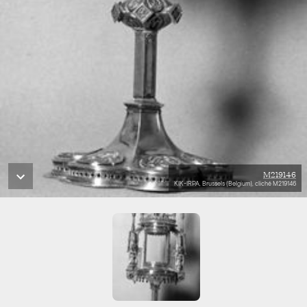
M219146
KIK-IRPA, Brussels (Belgium), cliché M219146