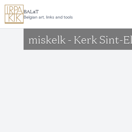
Ga naar hoofdinhoud
BALaT
Belgian art, links and tools
miskelk - Kerk Sint-E