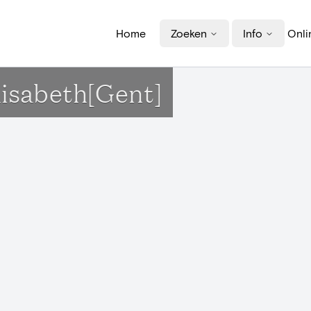
Home
Zoeken
Info
Onli
lisabeth[Gent]