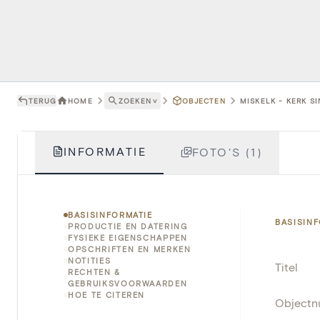
TERUG
HOME
ZOEKEN
˅
OBJECTEN
MISKELK - KERK SI
INFORMATIE
FOTO'S (1)
BASISINFORMATIE
BASISIN
PRODUCTIE EN DATERING
FYSIEKE EIGENSCHAPPEN
OPSCHRIFTEN EN MERKEN
NOTITIES
Titel
RECHTEN &
GEBRUIKSVOORWAARDEN
HOE TE CITEREN
Object