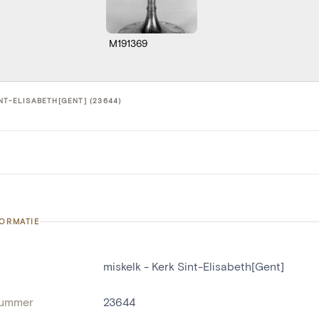
M191369
NT-ELISABETH[GENT] (23644)
FORMATIE
miskelk - Kerk Sint-Elisabeth[Gent]
nummer
23644