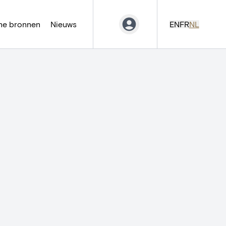
ne bronnen
Nieuws
EN
FR
NL