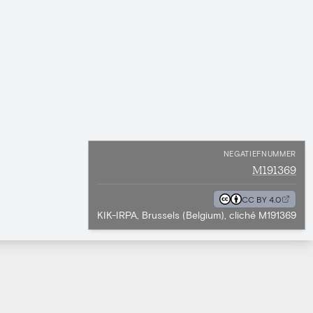
NEGATIEFNUMMER
M191369
CC BY 4.0
KIK-IRPA, Brussels (Belgium), cliché M191369