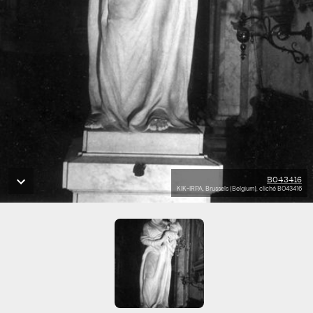
B043416
KIK-IRPA, Brussels (Belgium), cliché B043416