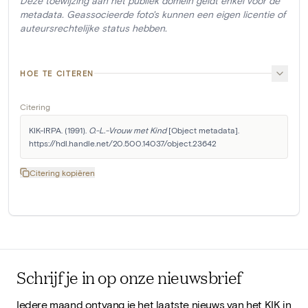
Deze toewijzing aan het publiek domein geldt enkel voor de
metadata. Geassocieerde foto's kunnen een eigen licentie of
auteursrechtelijke status hebben.
HOE TE CITEREN
Citering
KIK-IRPA. (1991). 
O.-L.-Vrouw met Kind
 [Object metadata]. 
https://hdl.handle.net/20.500.14037/object.23642
Citering kopiëren
Schrijf je in op onze nieuwsbrief
Iedere maand ontvang je het laatste nieuws van het KIK in