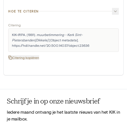
HOE TE CITEREN
Citering
KIK-IRPA. (1991). 
muurbetimmering - Kerk Sint-
Pietersbanden[Dikkele]
 [Object metadata]. 
https://hdl.handle.net/20.500.14037/object.23636
Citering kopiëren
Schrijf je in op onze nieuwsbrief
Iedere maand ontvang je het laatste nieuws van het KIK in
je mailbox.