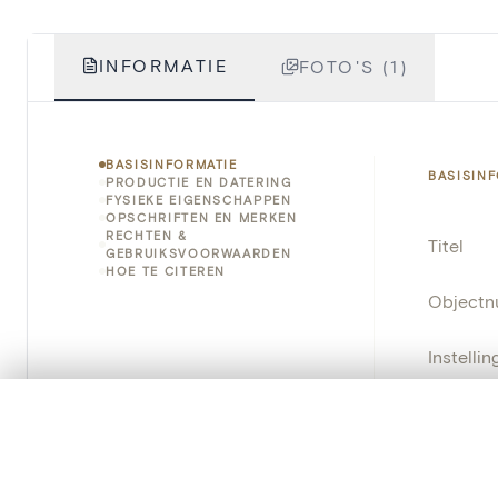
INFORMATIE
FOTO'S (1)
BASISINFORMATIE
BASISIN
PRODUCTIE EN DATERING
FYSIEKE EIGENSCHAPPEN
OPSCHRIFTEN EN MERKEN
RECHTEN &
Titel
GEBRUIKSVOORWAARDEN
HOE TE CITEREN
Object
Instellin
Locatie
0/50 foto's
VERGELIJKINGSSET
Zet je afbeeldingen naast elkaar, gelaagd of me
Object
Je kunt deze set altijd opnieuw openen via “Mijn set” in 