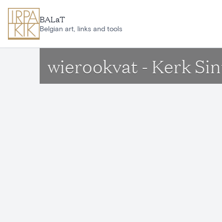
Ga naar hoofdinhoud
BALaT
Belgian art, links and tools
wierookvat - Kerk Si