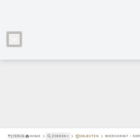
TERUG
HOME
ZOEKEN
˅
OBJECTEN
WIEROOKVAT - KER