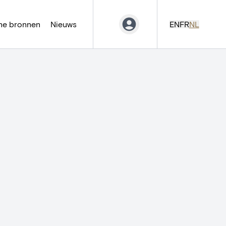
ne bronnen
Nieuws
EN
FR
NL