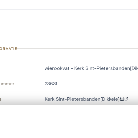
FORMATIE
wierookvat - Kerk Sint-Pietersbanden[Dik
nummer
23631
g
Kerk Sint-Pietersbanden[Dikkele]
Dikkele
t een schuifbalk om ze te vergelijken — met gesynchroniseerd zoomen 
naam
wierookvat
het menu.