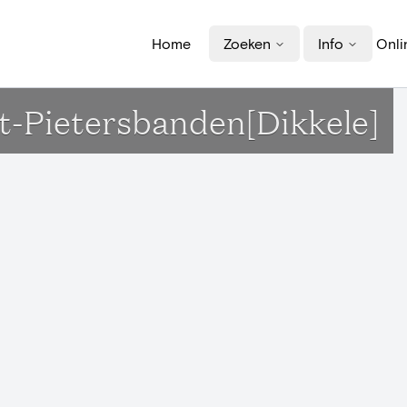
Home
Zoeken
Info
Onli
nt-Pietersbanden[Dikkele]