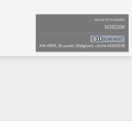
NEGATIEFNUMMER
M262336
CC BY 4.0
KIK-IRPA, Brussels (Belgium), cliché M262336