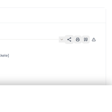
kele]
en verschuiven.