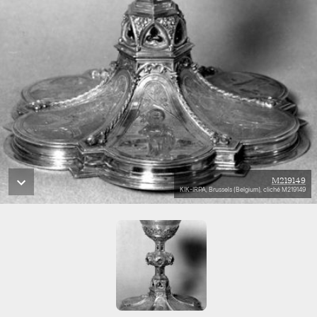
M219149
KIK-IRPA, Brussels (Belgium), cliché M219149