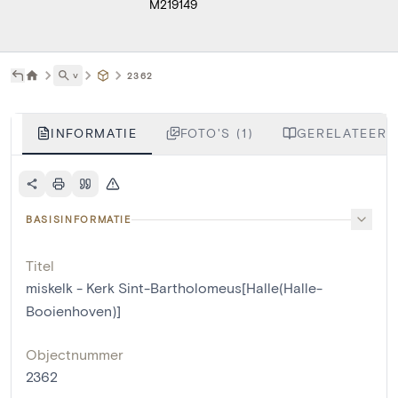
M219149
˅
2362
INFORMATIE
FOTO'S (1)
GERELATEERDE
BASISINFORMATIE
Titel
miskelk - Kerk Sint-Bartholomeus[Halle(Halle-
Booienhoven)]
Objectnummer
2362