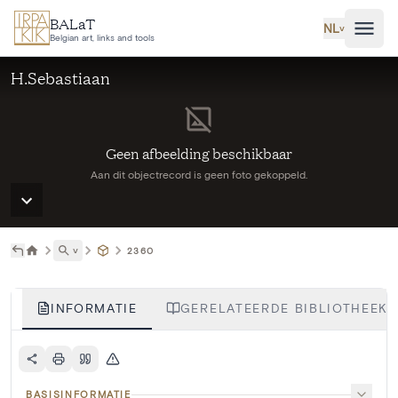
Ga naar hoofdinhoud
BALaT
NL
˅
Belgian art, links and tools
H.Sebastiaan
Geen afbeelding beschikbaar
Aan dit objectrecord is geen foto gekoppeld.
˅
2360
INFORMATIE
GERELATEERDE BIBLIOTHEEKIT
BASISINFORMATIE