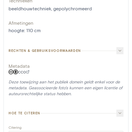
Technieken
beeldhouwtechniek
,
gepolychromeerd
Afmetingen
hoogte
:
110
cm
RECHTEN & GEBRUIKSVOORWAARDEN
Metadata
CC0
Deze toewijzing aan het publiek domein geldt enkel voor de
metadata. Geassocieerde foto's kunnen een eigen licentie of
auteursrechtelijke status hebben.
HOE TE CITEREN
Citering