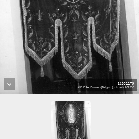
M262276
KIK-IRPA, Brussels (Belgium), cliché M262276