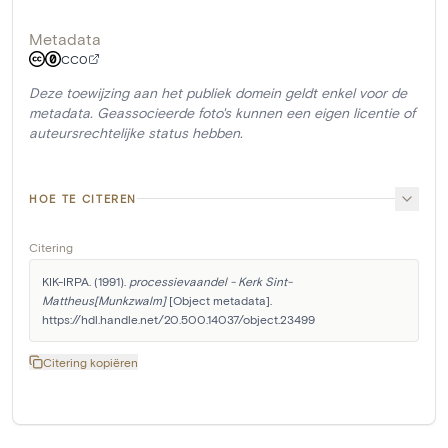
Metadata
CC0
Deze toewijzing aan het publiek domein geldt enkel voor de
metadata. Geassocieerde foto's kunnen een eigen licentie of
auteursrechtelijke status hebben.
HOE TE CITEREN
Citering
KIK-IRPA. (1991). 
processievaandel - Kerk Sint-
Mattheus[Munkzwalm]
 [Object metadata]. 
https://hdl.handle.net/20.500.14037/object.23499
Citering kopiëren