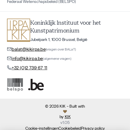
Federaal Wetenschapsbeleid (BELSPO)
Koninklijk Instituut voor het
Kunstpatrimonium
Jubelpark 1, 1000 Brussel, België
balat@kikirpa.be
(vragen over BALaT)
info@kikirpa.be
(algemene vragen)
+32 (0)2 739 67 11
©
2026
KIK
- Built with
by
KIK
v
1.05
Cookie-instellingen
Cookiebeleid
Privacy policy