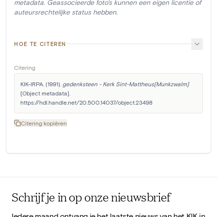
metadata. Geassocieerde foto's kunnen een eigen licentie of
auteursrechtelijke status hebben.
HOE TE CITEREN
Citering
KIK-IRPA. (1991). 
gedenksteen - Kerk Sint-Mattheus[Munkzwalm]
[Object metadata]. 
https://hdl.handle.net/20.500.14037/object.23498
Citering kopiëren
Schrijf je in op onze nieuwsbrief
Iedere maand ontvang je het laatste nieuws van het KIK in