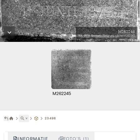
M262245
KIK-IRPA, Brussels (Belgium), cliché M262245
M262245
˅
23498
INFORMATIE
FOTO'S (1)