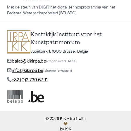
Met de steun van DIGIT, het digitaliseringsprogramma van het
Federaal Wetenschapsbeleid (BELSPO)
Koninklijk Instituut voor het
Kunstpatrimonium
Jubelpark 1, 1000 Brussel, België
balat@kikirpa.be
(vragen over BALaT)
info@kikirpa.be
(algemene vragen)
+32 (0)2 739 67 11
©
2026
KIK
- Built with
by
KIK