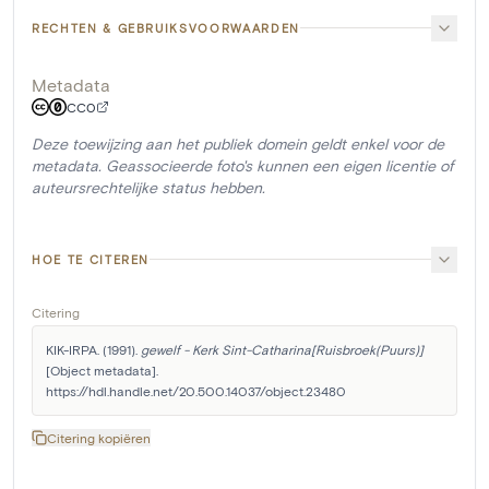
RECHTEN & GEBRUIKSVOORWAARDEN
Metadata
CC0
Deze toewijzing aan het publiek domein geldt enkel voor de
metadata. Geassocieerde foto's kunnen een eigen licentie of
auteursrechtelijke status hebben.
HOE TE CITEREN
Citering
KIK-IRPA. (1991). 
gewelf - Kerk Sint-Catharina[Ruisbroek(Puurs)]
[Object metadata]. 
https://hdl.handle.net/20.500.14037/object.23480
Citering kopiëren