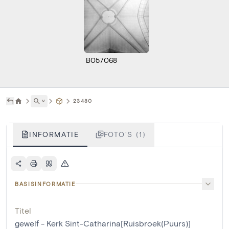
B057068
˅
23480
INFORMATIE
FOTO'S (1)
BASISINFORMATIE
Titel
gewelf - Kerk Sint-Catharina[Ruisbroek(Puurs)]