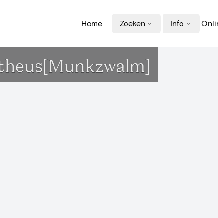
Home
Zoeken
Info
Onli
attheus[Munkzwalm]