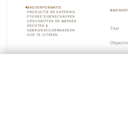
BASISINFORMATIE
BASISIN
PRODUCTIE EN DATERING
FYSIEKE EIGENSCHAPPEN
OPSCHRIFTEN EN MERKEN
RECHTEN &
Titel
GEBRUIKSVOORWAARDEN
HOE TE CITEREN
Object
Instellin
0/50 foto's
VERGELIJKINGSSET
Locatie
Zet je afbeeldingen naast elkaar, gelaagd of me
Je kunt deze set altijd opnieuw openen via “Mijn set” in 
Object
Je vergelijki
Persisten
Alles wissen