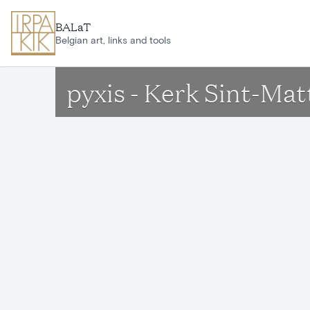
Ga naar hoofdinhoud
BALaT
Belgian art, links and tools
pyxis - Kerk Sint-M