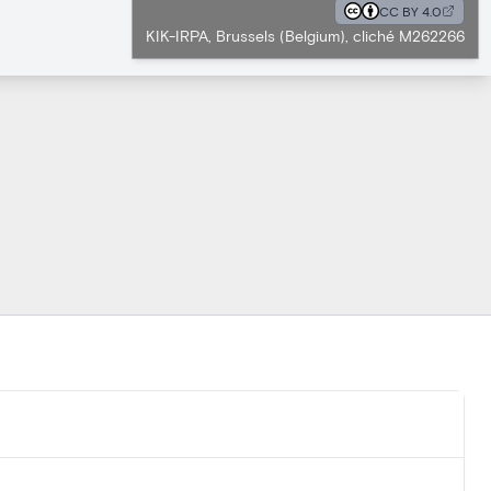
CC BY 4.0
KIK-IRPA, Brussels (Belgium), cliché M262266