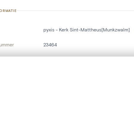
FORMATIE
pyxis - Kerk Sint-Mattheus[Munkzwalm]
nummer
23464
g
Kerk Sint-Mattheus[Munkzwalm]
Munkzwalm
t een schuifbalk om ze te vergelijken — met gesynchroniseerd zoomen 
het menu.
naam
pyxis
ngsset is leeg. Voeg foto's toe vanuit zoekresultaten of detailpagina's o
t identifier
hdl:20.500.14037/object.23464