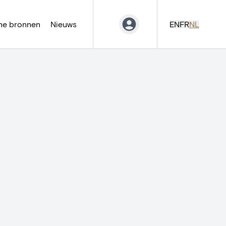
ne bronnen
Nieuws
EN
FR
NL