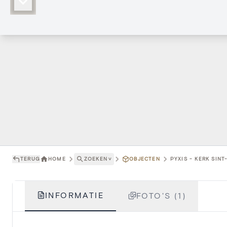
TERUG
HOME
ZOEKEN
˅
OBJECTEN
PYXIS - KERK SIN
INFORMATIE
FOTO'S (1)