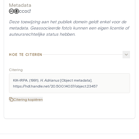
Metadata
CC0
Deze toewijzing aan het publiek domein geldt enkel voor de
metadata. Geassocieerde foto's kunnen een eigen licentie of
auteursrechtelijke status hebben.
HOE TE CITEREN
Citering
KIK-IRPA. (1991). 
H. Adrianus
 [Object metadata]. 
https://hdl.handle.net/20.500.14037/object.23457
Citering kopiëren