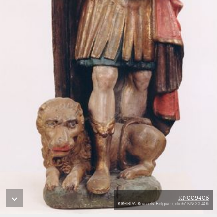
KN009405
KIK-IRPA, Brussels (Belgium), cliché KN009405