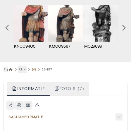
KN009405
KM009567
M029699
M029
˅
23457
INFORMATIE
FOTO'S (7)
BASISINFORMATIE