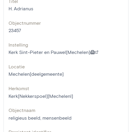
Titel
H. Adrianus
Objectnummer
23457
Instelling
Kerk Sint-Pieter en Pauwel[Mechelen]
Locatie
Mechelen[deelgemeente]
Herkomst
Kerk[Nekkerspoel][Mechelenl]
Objectnaam
religieus beeld
,
mensenbeeld
Persistent identifier