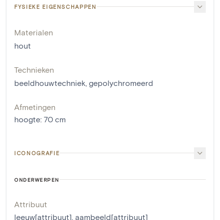
FYSIEKE EIGENSCHAPPEN
Materialen
hout
Technieken
beeldhouwtechniek
,
gepolychromeerd
Afmetingen
hoogte
:
70
cm
ICONOGRAFIE
ONDERWERPEN
Attribuut
leeuw[attribuut]
,
aambeeld[attribuut]