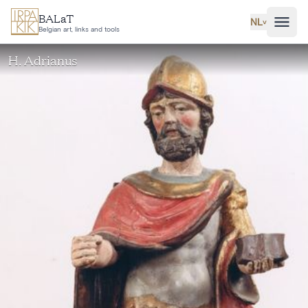
Ga naar hoofdinhoud
BALaT
NL
˅
Belgian art, links and tools
H. Adrianus