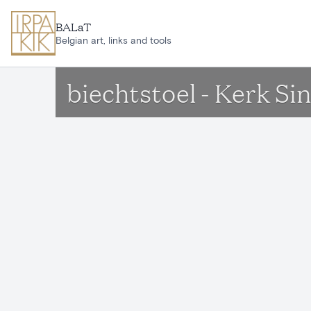
Ga naar hoofdinhoud
BALaT
Belgian art, links and tools
biechtstoel - Kerk 