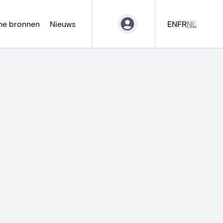
ne bronnen
Nieuws
EN
FR
NL