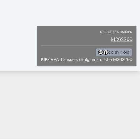
NEGATIEFNUMMER
M262260
CC BY 4.0
KIK-IRPA, Brussels (Belgium), cliché M262260