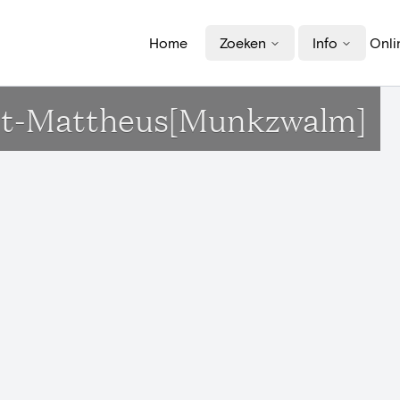
Home
Zoeken
Info
Onli
Sint-Mattheus[Munkzwalm]