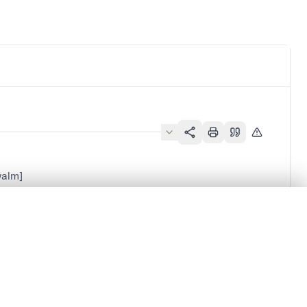
walm]
en verschuiven.
m te beginnen.