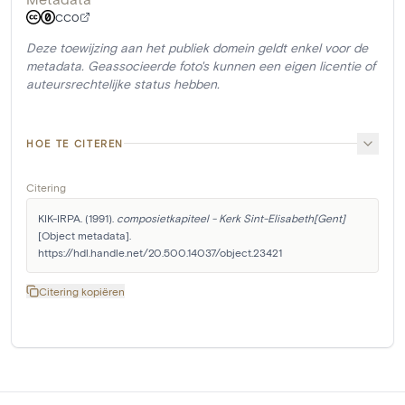
CC0
Deze toewijzing aan het publiek domein geldt enkel voor de
metadata. Geassocieerde foto's kunnen een eigen licentie of
auteursrechtelijke status hebben.
HOE TE CITEREN
Citering
KIK-IRPA. (1991). 
composietkapiteel - Kerk Sint-Elisabeth[Gent]
[Object metadata]. 
https://hdl.handle.net/20.500.14037/object.23421
Citering kopiëren