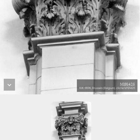
M191425
KIK-IRPA, Brussels (Belgium), cliché M191425