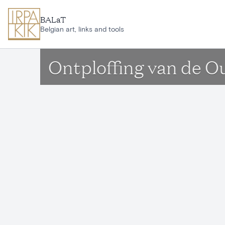
Ga naar hoofdinhoud
BALaT
Belgian art, links and tools
Ontploffing van de O