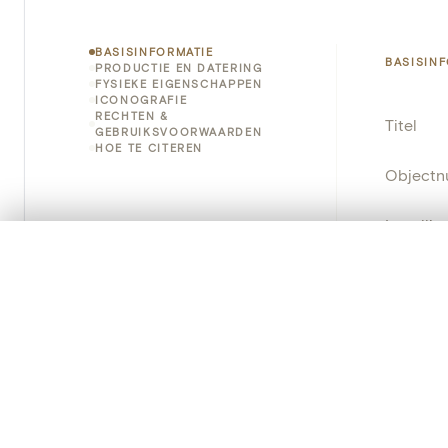
BASISINFORMATIE
BASISIN
PRODUCTIE EN DATERING
FYSIEKE EIGENSCHAPPEN
ICONOGRAFIE
RECHTEN &
Titel
GEBRUIKSVOORWAARDEN
HOE TE CITEREN
Object
Instellin
0/50 foto's
VERGELIJKINGSSET
Locatie
Zet je afbeeldingen naast elkaar, gelaagd of me
Je kunt deze set altijd opnieuw openen via “Mijn set” in 
Object
Je vergelijki
Persisten
Alles wissen