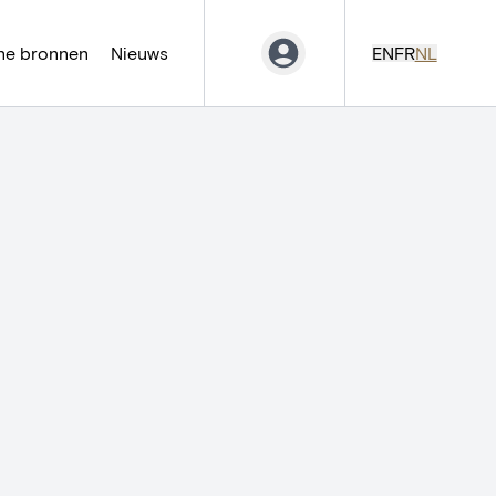
ne bronnen
Nieuws
EN
FR
NL