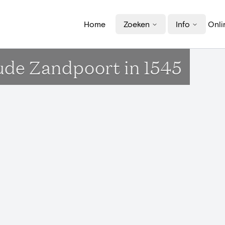
Home
Zoeken
Info
Onli
ude Zandpoort in 1545