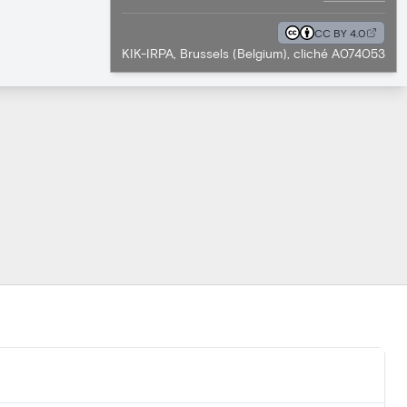
CC BY 4.0
KIK-IRPA, Brussels (Belgium), cliché A074053