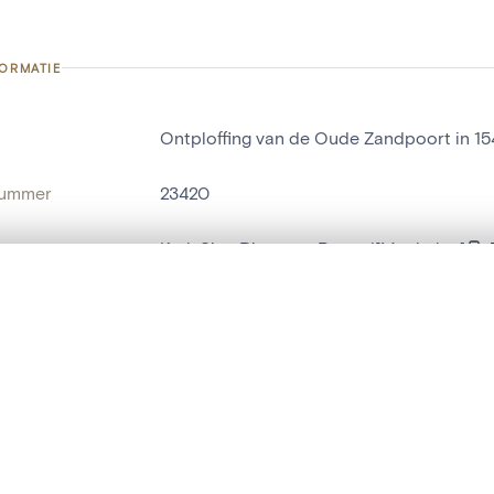
FORMATIE
Ontploffing van de Oude Zandpoort in 15
nummer
23420
g
Kerk Sint-Pieter en Pauwel[Mechelen]
Mechelen[deelgemeente]
t een schuifbalk om ze te vergelijken — met gesynchroniseerd zoomen 
het menu.
naam
schilderij
ngsset is leeg. Voeg foto's toe vanuit zoekresultaten of detailpagina's o
t identifier
hdl:20.500.14037/object.23420