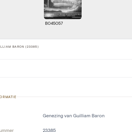
B045057
LLIAM BARON (23385)
FORMATIE
Genezing van Guilliam Baron
nummer
23385