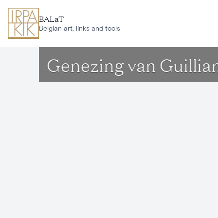
Ga naar hoofdinhoud
BALaT
Belgian art, links and tools
Genezing van Guilli