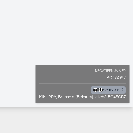
NEGATIEFNUMMER
B045057
CC BY 4.0
KIK-IRPA, Brussels (Belgium), cliché B045057