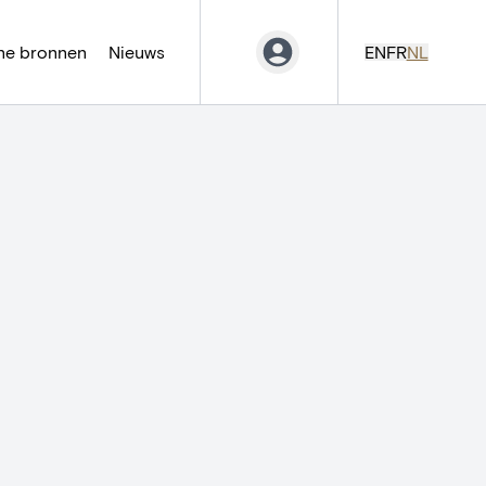
ne bronnen
Nieuws
EN
FR
NL