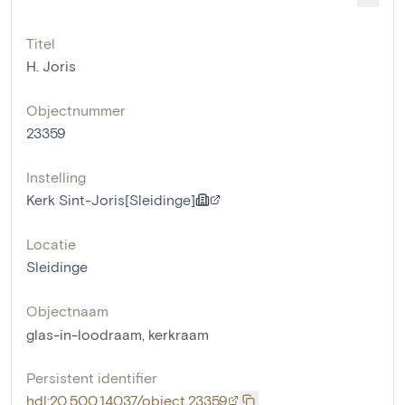
Titel
H. Joris
Objectnummer
23359
Instelling
Kerk Sint-Joris[Sleidinge]
Locatie
Sleidinge
Objectnaam
glas-in-loodraam
,
kerkraam
Persistent identifier
hdl:20.500.14037/object.23359