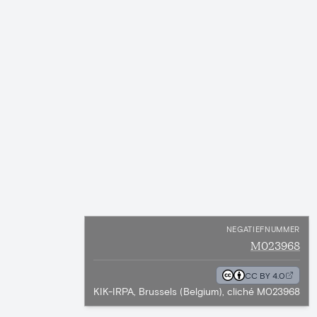
NEGATIEFNUMMER
M023968
CC BY 4.0
KIK-IRPA, Brussels (Belgium), cliché M023968