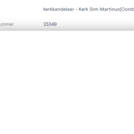
kerkkandelaar - Kerk Sint-Martinus[Oom
nummer
23349
g
Kerk Sint-Martinus[Oombergen]
t een schuifbalk om ze te vergelijken — met gesynchroniseerd zoomen 
Oombergen
het menu.
naam
kerkkandelaar
ngsset is leeg. Voeg foto's toe vanuit zoekresultaten of detailpagina's o
t identifier
hdl:20.500.14037/object.23349
IE EN DATERING