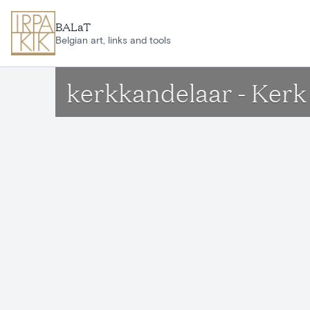
Ga naar hoofdinhoud
BALaT
Belgian art, links and tools
kerkkandelaar - Ker