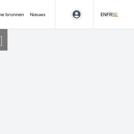
ne bronnen
Nieuws
EN
FR
NL
]