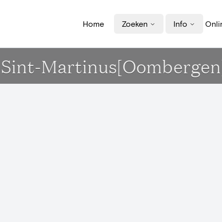
Home
Zoeken
Info
Onli
k Sint-Martinus[Oombergen