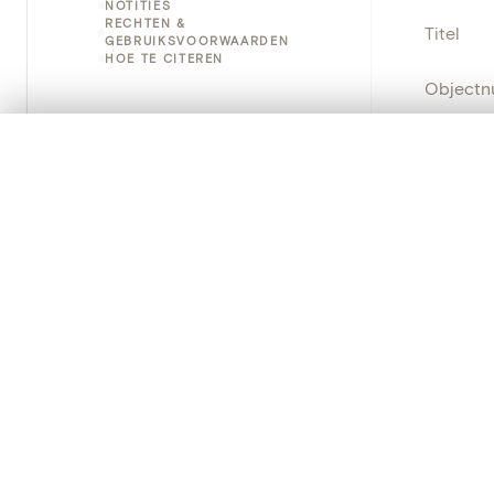
NOTITIES
RECHTEN &
Titel
GEBRUIKSVOORWAARDEN
HOE TE CITEREN
Object
Instellin
0/50 foto's
VERGELIJKINGSSET
Zet je afbeeldingen naast elkaar, gelaagd of me
Locatie
Je kunt deze set altijd opnieuw openen via “Mijn set” in 
Object
Je vergelijki
Persisten
Alles wissen
PRODUCT