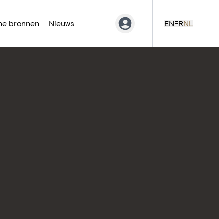
ne bronnen
Nieuws
EN
FR
NL