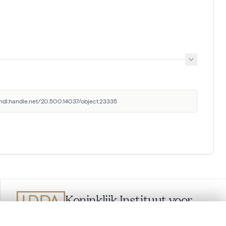
//hdl.handle.net/20.500.14037/object.23335
Koninklijk Instituut voor
het Kunstpatrimonium