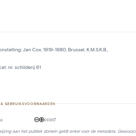
nstelling: Jan Cox. 1919-1980, Brussel, K.M.S.K.B.,
at. nr. schilderij 61
 & GEBRUIKSVOORWAARDEN
a
CC0
ijzing aan het publiek domein geldt enkel voor de metadata. Geassocie