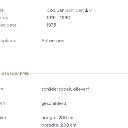
or
Cox, Jan
(
schilder
)
ates
1919 - 1980
ion date
1975
ieplaats
Antwerpen
 EIGENSCHAPPEN
len
schildersdoek
,
olieverf
ken
geschilderd
gen
hoogte
:
200
cm
breedte
:
200
cm