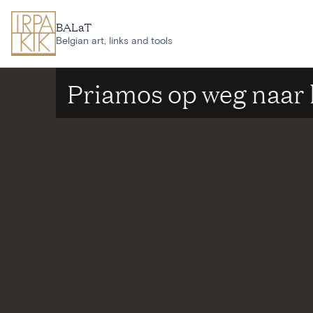
Ga naar hoofdinhoud
BALaT
Belgian art, links and tools
Priamos op weg naar 