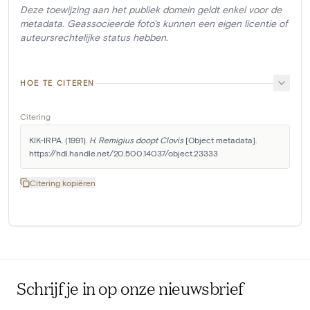
Deze toewijzing aan het publiek domein geldt enkel voor de
metadata. Geassocieerde foto's kunnen een eigen licentie of
auteursrechtelijke status hebben.
HOE TE CITEREN
Citering
KIK-IRPA. (1991). 
H. Remigius doopt Clovis
 [Object metadata]. 
https://hdl.handle.net/20.500.14037/object.23333
Citering kopiëren
Schrijf je in op onze nieuwsbrief