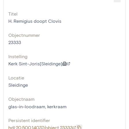
Titel
H. Remigius doopt Clovis
Objectnummer
23333
Instelling
Kerk Sint-Joris[Sleidinge]
Locatie
Sleidinge
Objectnaam
glas-in-loodraam
,
kerkraam
Persistent identifier
hdl:20.500.14037/object.23333