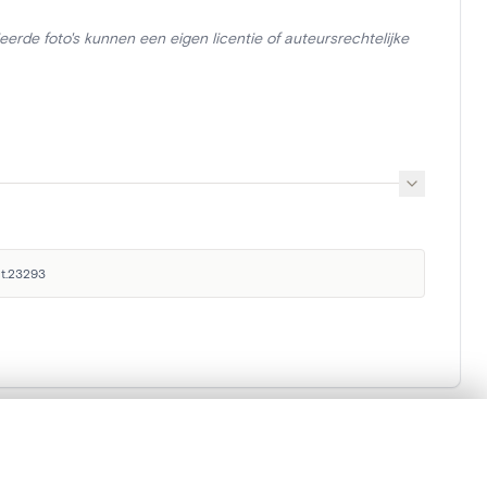
erde foto's kunnen een eigen licentie of auteursrechtelijke
ct.23293
en verschuiven.
Koninklijk Instituut voor