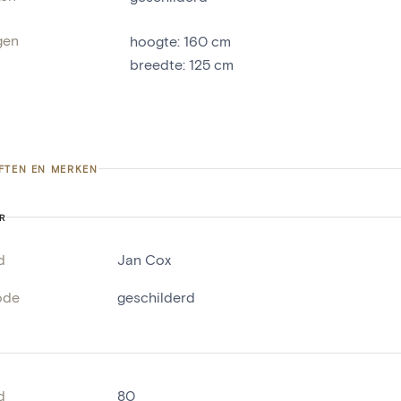
gen
hoogte
:
160
cm
breedte
:
125
cm
FTEN EN MERKEN
R
d
Jan Cox
ode
geschilderd
d
80