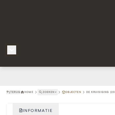
TERUG
HOME
ZOEKEN
˅
OBJECTEN
DE KRUISIGING (23
INFORMATIE