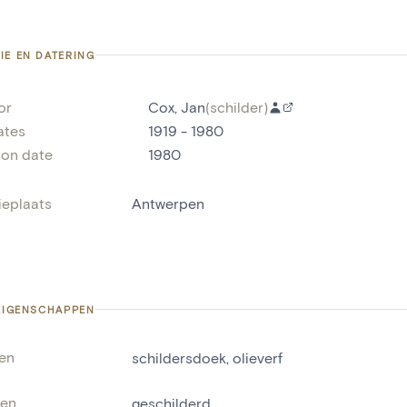
IE EN DATERING
or
Cox, Jan
(
schilder
)
ates
1919 - 1980
ion date
1980
ieplaats
Antwerpen
 EIGENSCHAPPEN
len
schildersdoek
,
olieverf
ken
geschilderd