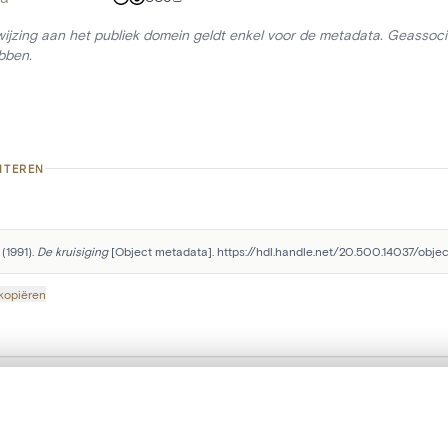
ijzing aan het publiek domein geldt enkel voor de metadata. Geassocie
bben.
ITEREN
(1991). 
De kruisiging
 [Object metadata]. https://hdl.handle.net/20.500.14037/obje
 kopiëren
t een schuifbalk om ze te vergelijken — met gesynchroniseerd zoomen 
Volg onze sociale mediakanalen: