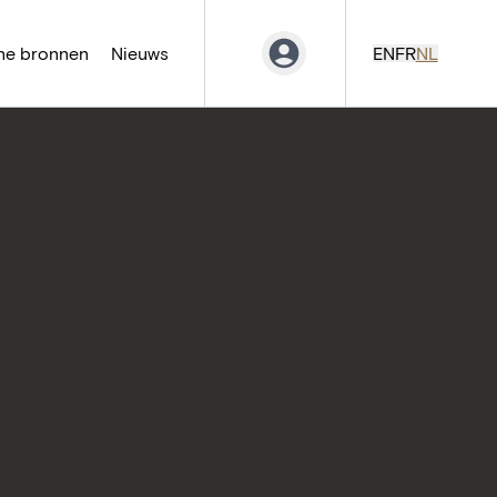
ne bronnen
Nieuws
EN
FR
NL