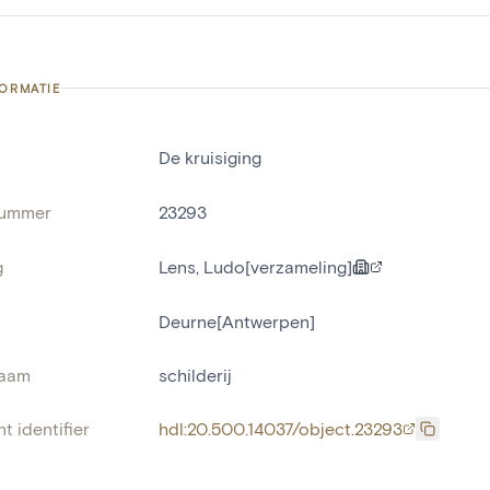
FORMATIE
De kruisiging
nummer
23293
g
Lens, Ludo[verzameling]
Deurne[Antwerpen]
naam
schilderij
t identifier
hdl:20.500.14037/object.23293