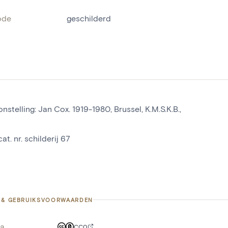
ode
geschilderd
nstelling: Jan Cox. 1919-1980, Brussel, K.M.S.K.B.,
cat. nr. schilderij 67
 & GEBRUIKSVOORWAARDEN
a
CC0