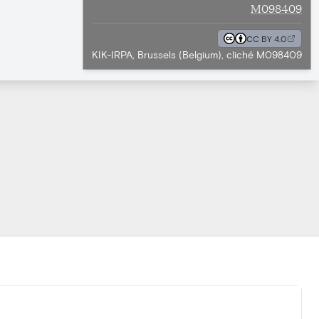
M098409
CC BY 4.0
KIK-IRPA, Brussels (Belgium), cliché M098409