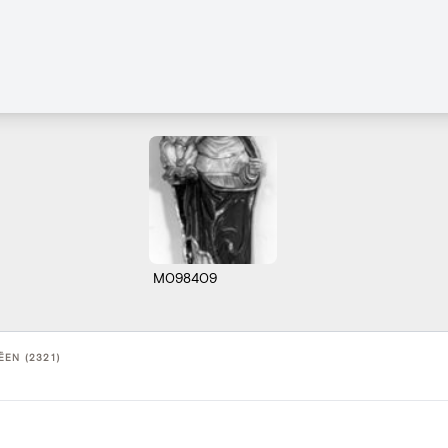
M098409
ËEN (2321)