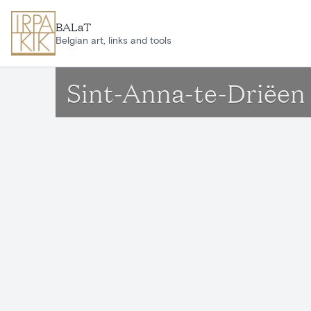
Ga naar hoofdinhoud
BALaT
Belgian art, links and tools
Sint-Anna-te-Driëen