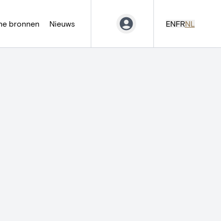
ne bronnen
Nieuws
EN
FR
NL