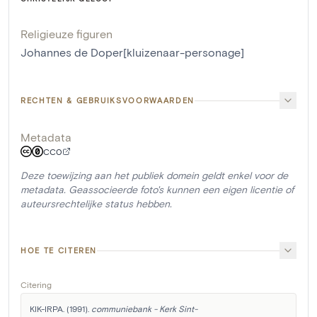
Religieuze figuren
Johannes de Doper[kluizenaar-personage]
RECHTEN & GEBRUIKSVOORWAARDEN
Metadata
CC0
Deze toewijzing aan het publiek domein geldt enkel voor de
metadata. Geassocieerde foto's kunnen een eigen licentie of
auteursrechtelijke status hebben.
HOE TE CITEREN
Citering
KIK-IRPA. (1991). 
communiebank - Kerk Sint-