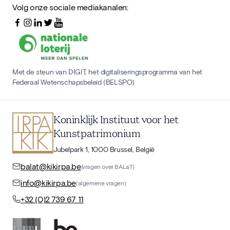
Volg onze sociale mediakanalen:
Met de steun van DIGIT, het digitaliseringsprogramma van het
Federaal Wetenschapsbeleid (BELSPO)
Koninklijk Instituut voor het
Kunstpatrimonium
Jubelpark 1, 1000 Brussel, België
balat@kikirpa.be
(vragen over BALaT)
info@kikirpa.be
(algemene vragen)
+32 (0)2 739 67 11