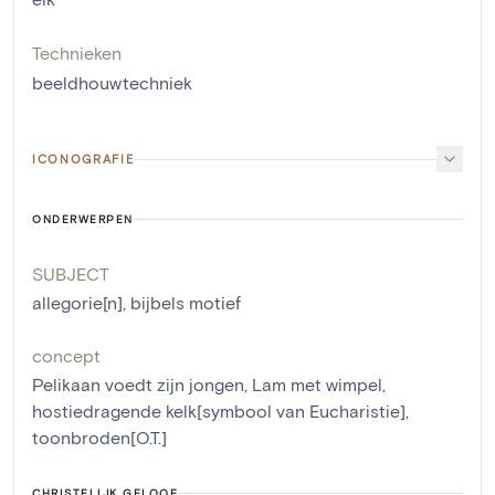
Technieken
beeldhouwtechniek
ICONOGRAFIE
ONDERWERPEN
SUBJECT
allegorie[n]
,
bijbels motief
concept
Pelikaan voedt zijn jongen
,
Lam met wimpel
,
hostiedragende kelk[symbool van Eucharistie]
,
toonbroden[O.T.]
CHRISTELIJK GELOOF