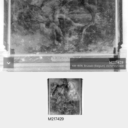
M217429
KIK-IRPA, Brussels (Belgium), cliché M217429
M217429