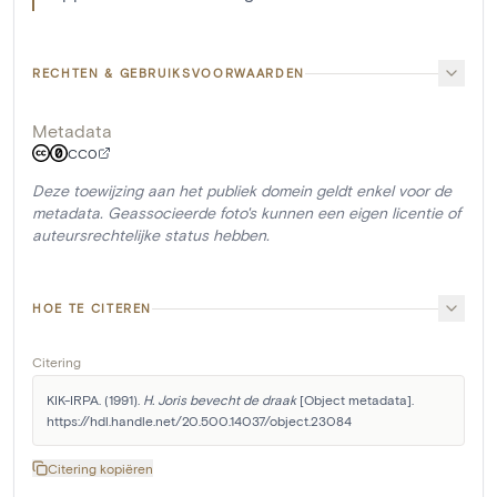
RECHTEN & GEBRUIKSVOORWAARDEN
Metadata
CC0
Deze toewijzing aan het publiek domein geldt enkel voor de
metadata. Geassocieerde foto's kunnen een eigen licentie of
auteursrechtelijke status hebben.
HOE TE CITEREN
Citering
KIK-IRPA. (1991). 
H. Joris bevecht de draak
 [Object metadata]. 
https://hdl.handle.net/20.500.14037/object.23084
Citering kopiëren