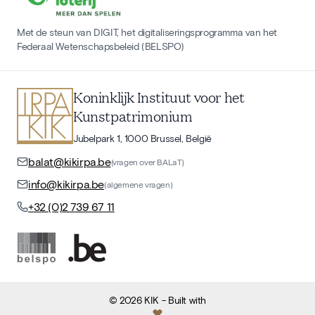
Met de steun van DIGIT, het digitaliseringsprogramma van het
Federaal Wetenschapsbeleid (BELSPO)
Koninklijk Instituut voor het
Kunstpatrimonium
Jubelpark 1, 1000 Brussel, België
balat@kikirpa.be
(vragen over BALaT)
info@kikirpa.be
(algemene vragen)
+32 (0)2 739 67 11
©
2026
KIK
- Built with