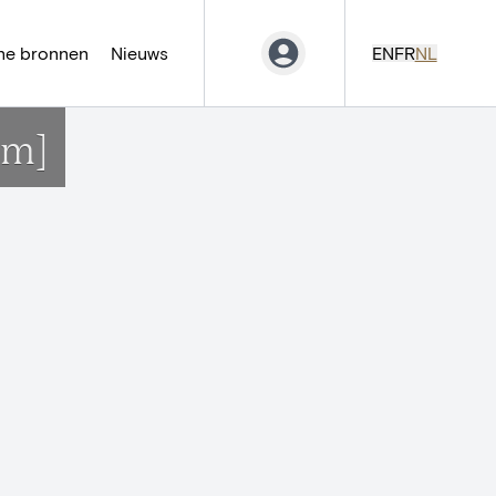
ne bronnen
Nieuws
EN
FR
NL
em]