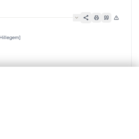
Hillegem]
en verschuiven.
m te beginnen.
Vergelijken in expertviewer