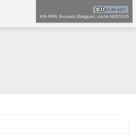
CC BY 4.0
KIK-IRPA, Brussels (Belgium), cliché M237005