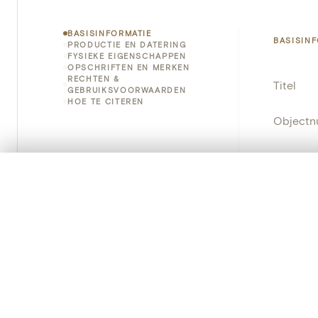
BASISINFORMATIE
BASISIN
PRODUCTIE EN DATERING
FYSIEKE EIGENSCHAPPEN
OPSCHRIFTEN EN MERKEN
RECHTEN &
Titel
GEBRUIKSVOORWAARDEN
HOE TE CITEREN
Object
Instellin
0/50 foto's
VERGELIJKINGSSET
Locatie
Zet je afbeeldingen naast elkaar, gelaagd of me
Je kunt deze set altijd opnieuw openen via “Mijn set” in 
Object
Je vergelijki
Persisten
Alles wissen