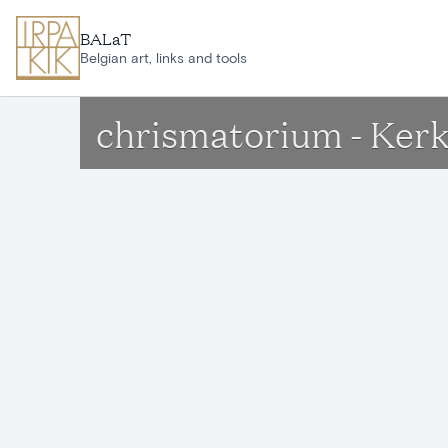
Ga naar hoofdinhoud
BALaT
Belgian art, links and tools
chrismatorium - Kerk