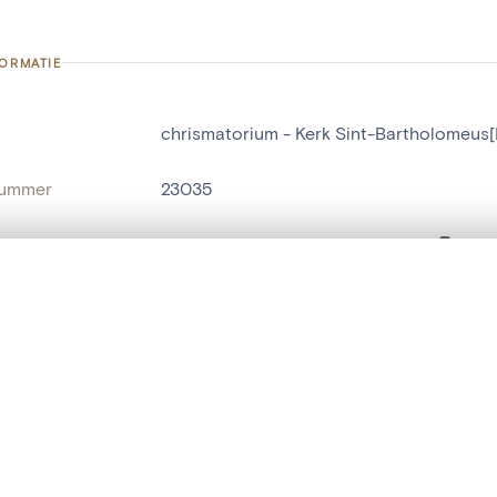
FORMATIE
chrismatorium - Kerk Sint-Bartholomeus[
nummer
23035
g
Kerk Sint-Bartholomeus[Hillegem]
Hillegem
t een schuifbalk om ze te vergelijken — met gesynchroniseerd zoomen 
het menu.
naam
chrismatorium
ngsset is leeg. Voeg foto's toe vanuit zoekresultaten of detailpagina's o
t identifier
hdl:20.500.14037/object.23035