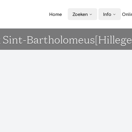
Home
Zoeken
Info
Onli
 Sint-Bartholomeus[Hilleg