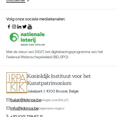
Volg onze sociale mediakanalen:
Met de steun van DIGIT, het digitaliseringsprogramma van het
Federaal Wetenschapsbeleid (BELSPO)
Koninklijk Instituut voor het
Kunstpatrimonium
Jubelpark 1, 1000 Brussel, België
balat@kikirpa.be
(vragen over BALaT)
info@kikirpa.be
(algemene vragen)
+32 (0)2 739 67 11