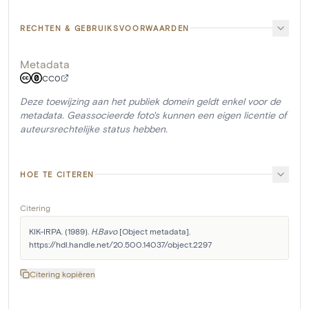
RECHTEN & GEBRUIKSVOORWAARDEN
Metadata
CC0
Deze toewijzing aan het publiek domein geldt enkel voor de
metadata. Geassocieerde foto's kunnen een eigen licentie of
auteursrechtelijke status hebben.
HOE TE CITEREN
Citering
KIK-IRPA. (1989). 
H.Bavo
 [Object metadata]. 
https://hdl.handle.net/20.500.14037/object.2297
Citering kopiëren