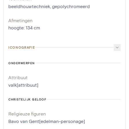
beeldhouwtechniek
,
gepolychromeerd
Afmetingen
hoogte
:
134
cm
ICONOGRAFIE
ONDERWERPEN
Attribuut
valk[attribuut]
CHRISTELIJK GELOOF
Religieuze figuren
Bavo van Gent[edelman-personage]