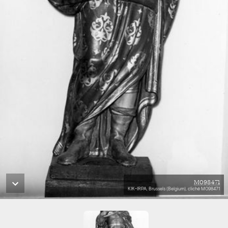
M098471
KIK-IRPA, Brussels (Belgium), cliché M098471