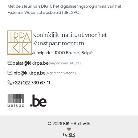
Met de steun van DIGIT, het digitaliseringsprogramma van het
Federaal Wetenschapsbeleid (BELSPO)
Koninklijk Instituut voor het
Kunstpatrimonium
Jubelpark 1, 1000 Brussel, België
balat@kikirpa.be
(vragen over BALaT)
info@kikirpa.be
(algemene vragen)
+32 (0)2 739 67 11
©
2026
KIK
- Built with
by
KIK