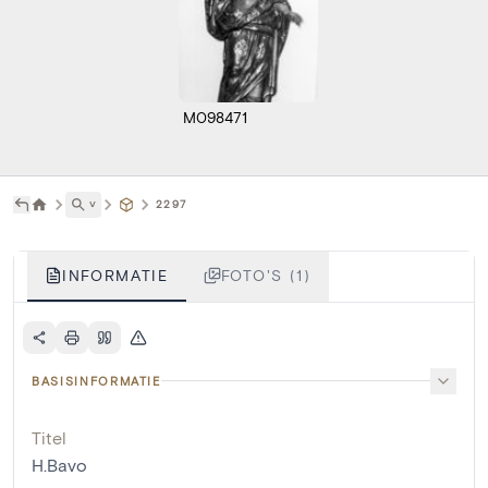
M098471
˅
2297
INFORMATIE
FOTO'S (1)
BASISINFORMATIE
Titel
H.Bavo