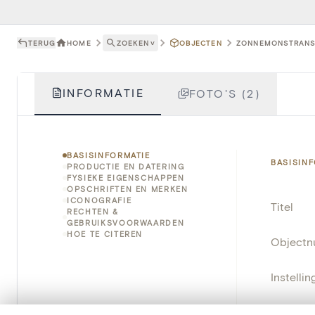
TERUG
HOME
ZOEKEN
˅
OBJECTEN
ZONNEMONSTRANS -
INFORMATIE
FOTO'S (2)
BASISINFORMATIE
BASISIN
PRODUCTIE EN DATERING
FYSIEKE EIGENSCHAPPEN
OPSCHRIFTEN EN MERKEN
ICONOGRAFIE
Titel
RECHTEN &
GEBRUIKSVOORWAARDEN
HOE TE CITEREN
Object
Instellin
Locatie