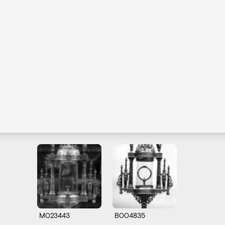
M023443
B004835