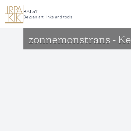
Ga naar hoofdinhoud
BALaT
Belgian art, links and tools
zonnemonstrans - Ker