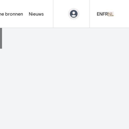
ne bronnen
Nieuws
EN
FR
NL