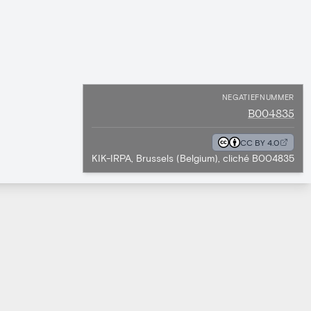
NEGATIEFNUMMER
B004835
CC BY 4.0
KIK-IRPA, Brussels (Belgium), cliché B004835