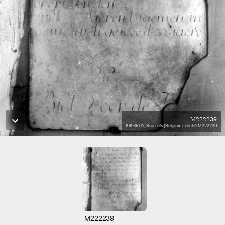
M222239
KIK-IRPA, Brussels (Belgium), cliché M222239
M222239