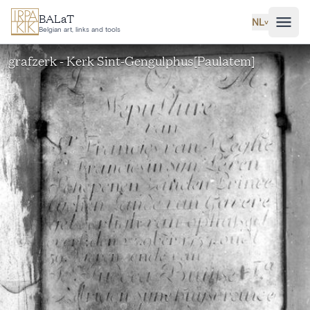
Ga naar hoofdinhoud
BALaT
NL
˅
Belgian art, links and tools
grafzerk - Kerk Sint-Gengulphus[Paulatem]