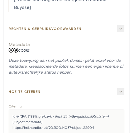
Buysse]
RECHTEN & GEBRUIKSVOORWAARDEN
Metadata
CC0
Deze toewijzing aan het publiek domein geldt enkel voor de
metadata. Geassocieerde foto's kunnen een eigen licentie of
auteursrechtelijke status hebben.
HOE TE CITEREN
Citering
KIK-IRPA. (1991). 
grafzerk - Kerk Sint-Gengulphus[Paulatem]
[Object metadata]. 
https://hdl.handle.net/20.500.14037/object.22904