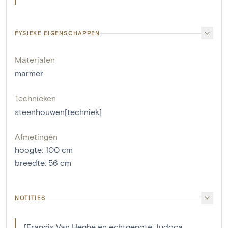
FYSIEKE EIGENSCHAPPEN
Materialen
marmer
Technieken
steenhouwen[techniek]
Afmetingen
hoogte
:
100
cm
breedte
:
56
cm
NOTITIES
[Francis Van Heghe en echtgenote Judoca