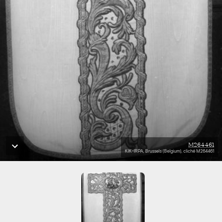
M264461
KIK-IRPA, Brussels (Belgium), cliché M264461