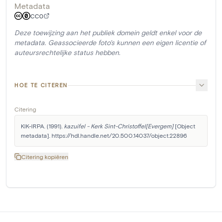
Metadata
CC0
Deze toewijzing aan het publiek domein geldt enkel voor de
metadata. Geassocieerde foto's kunnen een eigen licentie of
auteursrechtelijke status hebben.
HOE TE CITEREN
Citering
KIK-IRPA. (1991). 
kazuifel - Kerk Sint-Christoffel[Evergem]
 [Object 
metadata]. https://hdl.handle.net/20.500.14037/object.22896
Citering kopiëren