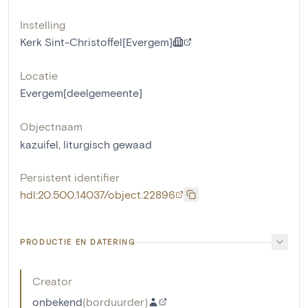
Instelling
Kerk Sint-Christoffel[Evergem]
Locatie
Evergem[deelgemeente]
Objectnaam
kazuifel
,
liturgisch gewaad
Persistent identifier
hdl:20.500.14037/object.22896
PRODUCTIE EN DATERING
Creator
onbekend
(
borduurder
)