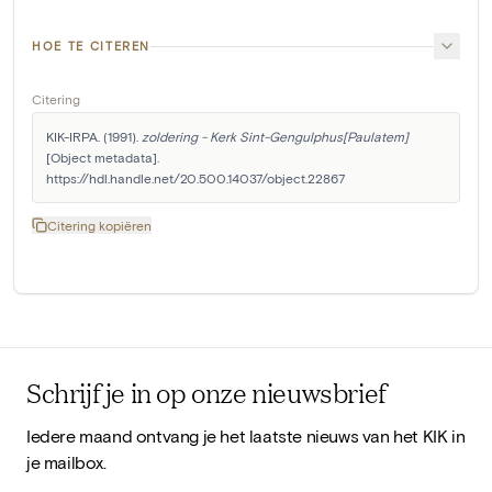
HOE TE CITEREN
Citering
KIK-IRPA. (1991). 
zoldering - Kerk Sint-Gengulphus[Paulatem]
[Object metadata]. 
https://hdl.handle.net/20.500.14037/object.22867
Citering kopiëren
Schrijf je in op onze nieuwsbrief
Iedere maand ontvang je het laatste nieuws van het KIK in
je mailbox.