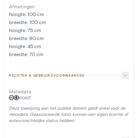
Afmetingen
hoogte
:
100
cm
breedte
:
100
cm
hoogte
:
75
cm
breedte
:
90
cm
hoogte
:
45
cm
breedte
:
70
cm
RECHTEN & GEBRUIKSVOORWAARDEN
Metadata
CC0
Deze toewijzing aan het publiek domein geldt enkel voor de
metadata. Geassocieerde foto's kunnen een eigen licentie of
auteursrechtelijke status hebben.