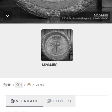
M264450
KIK-IRPA, Brussels (Belgium), cliché M264450
M264450
˅
22787
INFORMATIE
FOTO'S (1)