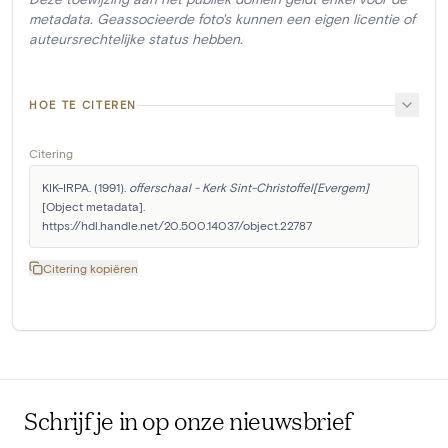
metadata. Geassocieerde foto's kunnen een eigen licentie of
auteursrechtelijke status hebben.
HOE TE CITEREN
Citering
KIK-IRPA. (1991). 
offerschaal - Kerk Sint-Christoffel[Evergem]
[Object metadata]. 
https://hdl.handle.net/20.500.14037/object.22787
Citering kopiëren
Schrijf je in op onze nieuwsbrief