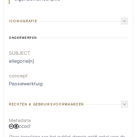
ICONOGRAFIE
ONDERWERPEN
SUBJECT
allegorie[n]
concept
Passiewerktuig
RECHTEN & GEBRUIKSVOORWAARDEN
Metadata
CC0
Deze toewijzing aan het publiek domein geldt enkel voor de