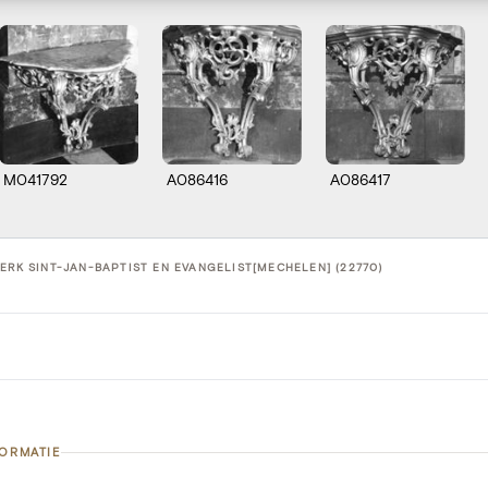
M041792
A086416
A086417
KERK SINT-JAN-BAPTIST EN EVANGELIST[MECHELEN] (22770)
FORMATIE