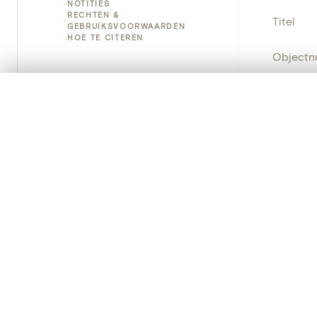
NOTITIES
RECHTEN &
Titel
GEBRUIKSVOORWAARDEN
HOE TE CITEREN
Object
Instellin
0/50 foto's
VERGELIJKINGSSET
Zet je afbeeldingen naast elkaar, gelaagd of me
Locatie
Je kunt deze set altijd opnieuw openen via “Mijn set” in 
Object
Je vergelijki
Persisten
Alles wissen
PRODUCT