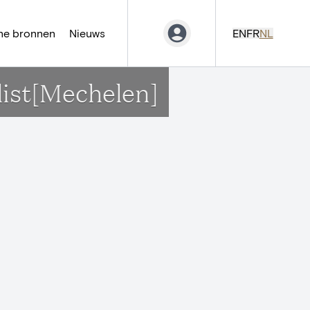
ne bronnen
Nieuws
EN
FR
NL
list[Mechelen]