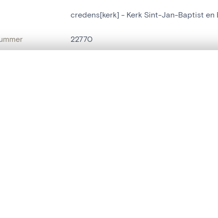
credens[kerk] - Kerk Sint-Jan-Baptist en
nummer
22770
g
Kerk Sint-Jan-Baptist en Evangelist[Mec
t een schuifbalk om ze te vergelijken — met gesynchroniseerd zoomen 
Mechelen[deelgemeente]
het menu.
naam
credens[kerk]
ngsset is leeg. Voeg foto's toe vanuit zoekresultaten of detailpagina's o
t identifier
hdl:20.500.14037/object.22770
IE EN DATERING