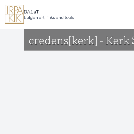
Ga naar hoofdinhoud
BALaT
Belgian art, links and tools
credens[kerk] - Kerk