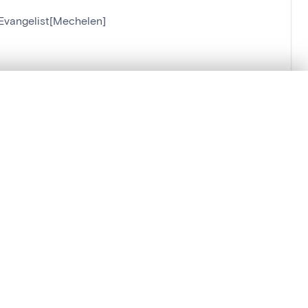
 Evangelist[Mechelen]
helen]
en verschuiven.
m te beginnen.
Vergelijken in expertviewer