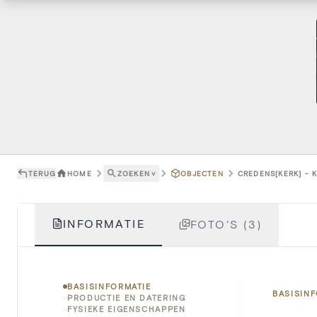
TERUG
HOME
ZOEKEN
˅
OBJECTEN
CREDENS[KERK] - 
INFORMATIE
FOTO'S (3)
BASISINFORMATIE
BASISIN
PRODUCTIE EN DATERING
FYSIEKE EIGENSCHAPPEN