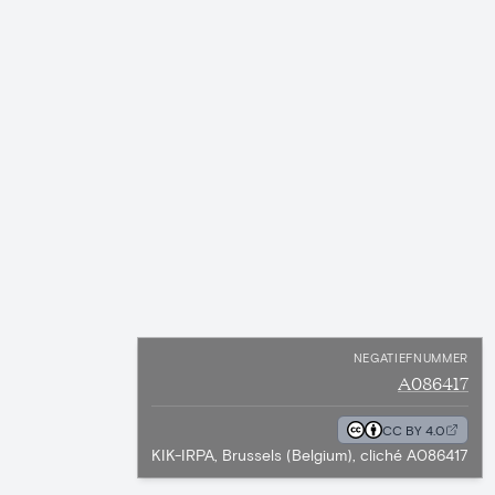
NEGATIEFNUMMER
A086417
CC BY 4.0
KIK-IRPA, Brussels (Belgium), cliché A086417