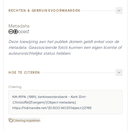
RECHTEN & GEBRUIKSVOORWAARDEN
Metadata
CC0
Deze toewijzing aan het publiek domein geldt enkel voor de
metadata. Geassocieerde foto's kunnen een eigen licentie of
auteursrechtelijke status hebben.
HOE TE CITEREN
Citering
KIK-IRPA. (1991). 
kerkmeestersbank - Kerk Sint-
Christoffel[Evergem]
 [Object metadata]. 
https://hdl.handle.net/20.500.14037/object.22765
Citering kopiëren