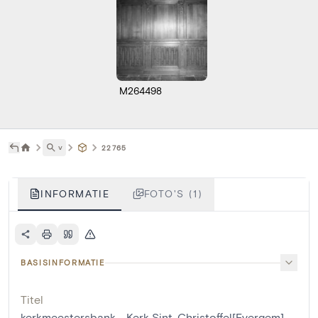
M264498
˅
22765
INFORMATIE
FOTO'S (1)
BASISINFORMATIE
Titel
kerkmeestersbank - Kerk Sint-Christoffel[Evergem]