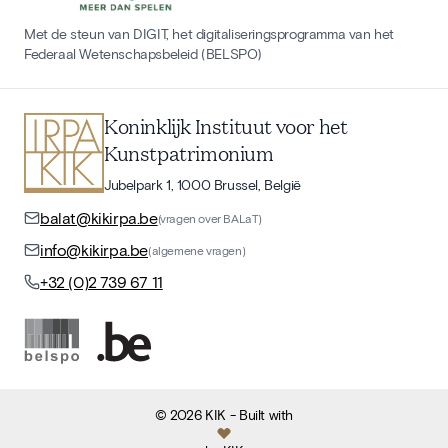
Met de steun van DIGIT, het digitaliseringsprogramma van het
Federaal Wetenschapsbeleid (BELSPO)
Koninklijk Instituut voor het
Kunstpatrimonium
Jubelpark 1, 1000 Brussel, België
balat@kikirpa.be
(vragen over BALaT)
info@kikirpa.be
(algemene vragen)
+32 (0)2 739 67 11
©
2026
KIK
- Built with