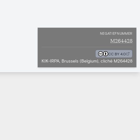
NEGATIEFNUMMER
M264428
CC BY 4.0
KIK-IRPA, Brussels (Belgium), cliché M264428