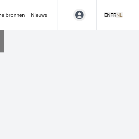
ne bronnen
Nieuws
EN
FR
NL