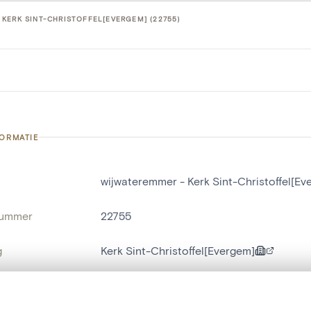
KERK SINT-CHRISTOFFEL[EVERGEM] (22755)
FORMATIE
wijwateremmer - Kerk Sint-Christoffel[Ev
nummer
22755
g
Kerk Sint-Christoffel[Evergem]
Evergem[deelgemeente]