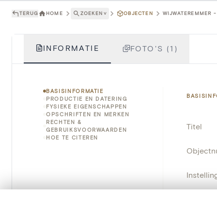
TERUG
HOME
ZOEKEN
˅
OBJECTEN
WIJWATEREMMER - 
INFORMATIE
FOTO'S (1)
BASISINFORMATIE
BASISIN
PRODUCTIE EN DATERING
FYSIEKE EIGENSCHAPPEN
OPSCHRIFTEN EN MERKEN
RECHTEN &
Titel
GEBRUIKSVOORWAARDEN
HOE TE CITEREN
Object
Instellin
Locatie
0/50 foto's
VERGELIJKINGSSET