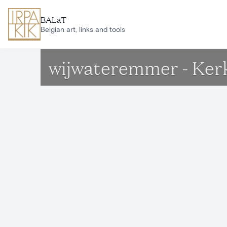
Ga naar hoofdinhoud
BALaT
Belgian art, links and tools
wijwateremmer - Kerk