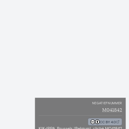
NEGATIEFNUMMER
M041842
CC BY 4.0
KIK-IRPA, Brussels (Belgium), cliché M041842