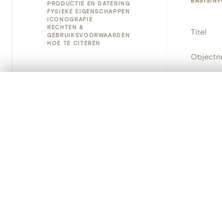
BASISIN
PRODUCTIE EN DATERING
FYSIEKE EIGENSCHAPPEN
ICONOGRAFIE
RECHTEN &
Titel
GEBRUIKSVOORWAARDEN
HOE TE CITEREN
Object
Instellin
0/50 foto's
VERGELIJKINGSSET
Zet je afbeeldingen naast elkaar, gelaagd of me
Locatie
Je kunt deze set altijd opnieuw openen via “Mijn set” in 
Object
Je vergelijki
Persisten
Alles wissen
PRODUCT