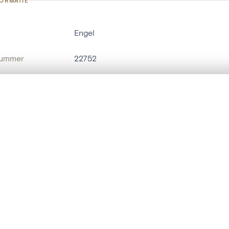
FORMATIE
Engel
nummer
22752
g
Kerk Sint-Jan-Baptist en Evangelist[Mec
t een schuifbalk om ze te vergelijken — met gesynchroniseerd zoomen 
Mechelen[deelgemeente]
het menu.
naam
religieus beeld
,
mensenbeeld
ngsset is leeg. Voeg foto's toe vanuit zoekresultaten of detailpagina's o
t identifier
hdl:20.500.14037/object.22752
IE EN DATERING