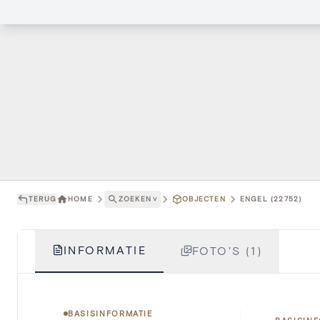
TERUG
HOME
ZOEKEN
˅
OBJECTEN
ENGEL (22752)
INFORMATIE
FOTO'S (1)
BASISINFORMATIE