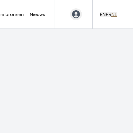
ne bronnen
Nieuws
EN
FR
NL