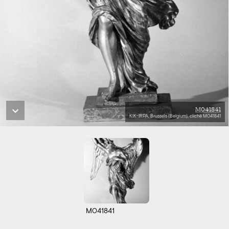
M041841
KIK-IRPA, Brussels (Belgium), cliché M041841
M041841