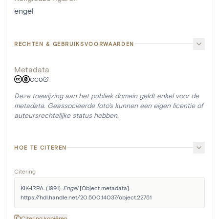
engel
RECHTEN & GEBRUIKSVOORWAARDEN
Metadata
CC0
Deze toewijzing aan het publiek domein geldt enkel voor de
metadata. Geassocieerde foto's kunnen een eigen licentie of
auteursrechtelijke status hebben.
HOE TE CITEREN
Citering
KIK-IRPA. (1991). 
Engel
 [Object metadata]. 
https://hdl.handle.net/20.500.14037/object.22751
Citering kopiëren