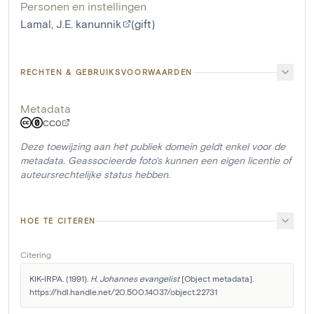
Personen en instellingen
Lamal, J.E. kanunnik
(gift)
RECHTEN & GEBRUIKSVOORWAARDEN
Metadata
CC0
Deze toewijzing aan het publiek domein geldt enkel voor de
metadata. Geassocieerde foto's kunnen een eigen licentie of
auteursrechtelijke status hebben.
HOE TE CITEREN
Citering
KIK-IRPA. (1991). 
H. Johannes evangelist
 [Object metadata]. 
https://hdl.handle.net/20.500.14037/object.22731