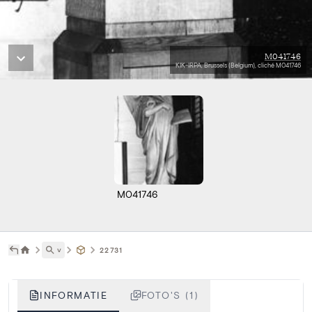
M041746
KIK-IRPA, Brussels (Belgium), cliché M041746
M041746
˅
22731
INFORMATIE
FOTO'S (1)