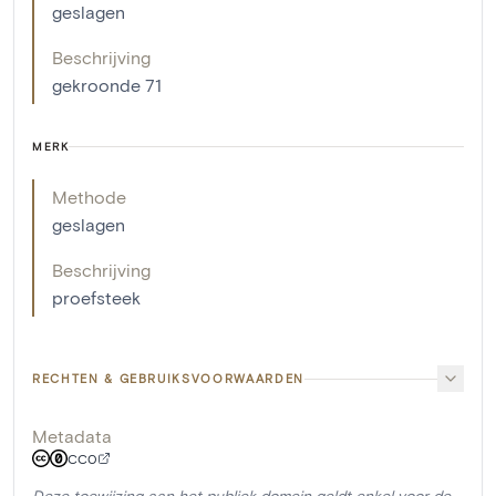
geslagen
Beschrijving
gekroonde 71
MERK
Methode
geslagen
Beschrijving
proefsteek
RECHTEN & GEBRUIKSVOORWAARDEN
Metadata
CC0
Deze toewijzing aan het publiek domein geldt enkel voor de