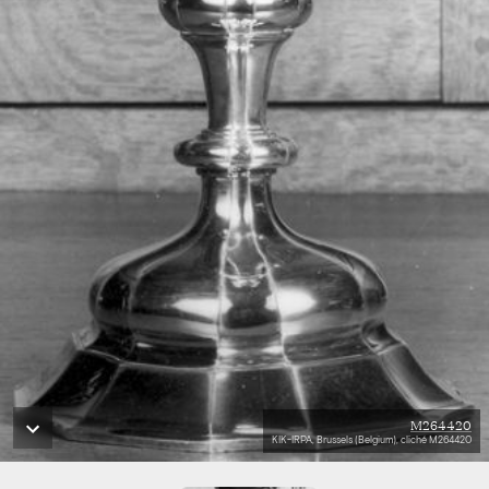
M264420
KIK-IRPA, Brussels (Belgium), cliché M264420