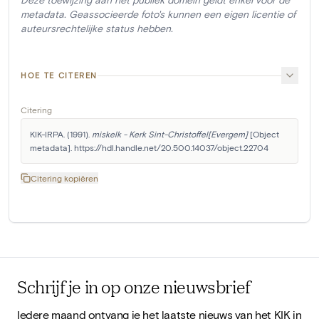
metadata. Geassocieerde foto's kunnen een eigen licentie of
auteursrechtelijke status hebben.
HOE TE CITEREN
Citering
KIK-IRPA. (1991). 
miskelk - Kerk Sint-Christoffel[Evergem]
 [Object 
metadata]. https://hdl.handle.net/20.500.14037/object.22704
Citering kopiëren
Schrijf je in op onze nieuwsbrief
Iedere maand ontvang je het laatste nieuws van het KIK in