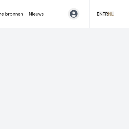
ne bronnen
Nieuws
EN
FR
NL