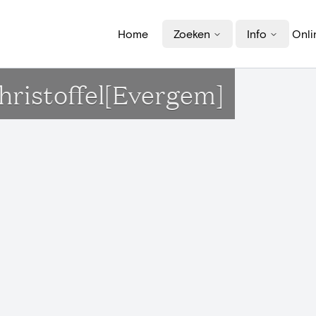
Home
Zoeken
Info
Onli
hristoffel[Evergem]