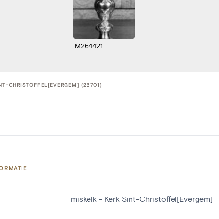
M264421
INT-CHRISTOFFEL[EVERGEM] (22701)
FORMATIE
miskelk - Kerk Sint-Christoffel[Evergem]