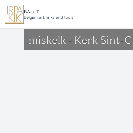
Ga naar hoofdinhoud
BALaT
Belgian art, links and tools
miskelk - Kerk Sint-C