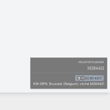
NEGATIEFNUMMER
M264421
CC BY 4.0
KIK-IRPA, Brussels (Belgium), cliché M264421