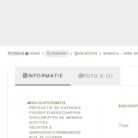
TERUG
HOME
ZOEKEN
˅
OBJECTEN
MISKELK - KERK S
INFORMATIE
FOTO'S (1)
BASISINFORMATIE
BASISIN
PRODUCTIE EN DATERING
FYSIEKE EIGENSCHAPPEN
OPSCHRIFTEN EN MERKEN
NOTITIES
Titel
RECHTEN &
GEBRUIKSVOORWAARDEN
HOE TE CITEREN