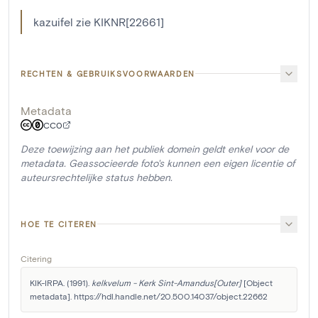
kazuifel zie KIKNR[22661]
RECHTEN & GEBRUIKSVOORWAARDEN
Metadata
CC0
Deze toewijzing aan het publiek domein geldt enkel voor de
metadata. Geassocieerde foto's kunnen een eigen licentie of
auteursrechtelijke status hebben.
HOE TE CITEREN
Citering
KIK-IRPA. (1991). 
kelkvelum - Kerk Sint-Amandus[Outer]
 [Object 
metadata]. https://hdl.handle.net/20.500.14037/object.22662