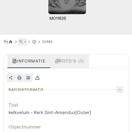
M011825
˅
22662
INFORMATIE
FOTO'S (1)
BASISINFORMATIE
Titel
kelkvelum - Kerk Sint-Amandus[Outer]
Objectnummer