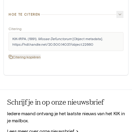
HOE TE CITEREN
Citering
KIK-IRPA. (1991). 
Missae Defunctorum
 [Object metadata]. 
https://hdl.handle.net/20.500.14037/object.22660
Citering kopiëren
Schrijf je in op onze nieuwsbrief
Iedere maand ontvang je het laatste nieuws van het KIK in
je mailbox.
Lees meer over onze nieuwsbrief