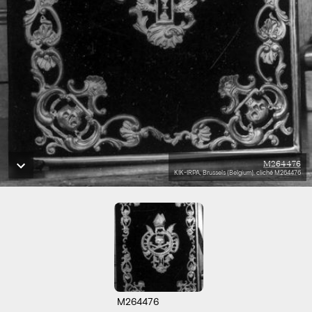
M264476
KIK-IRPA, Brussels (Belgium), cliché M264476
M264476