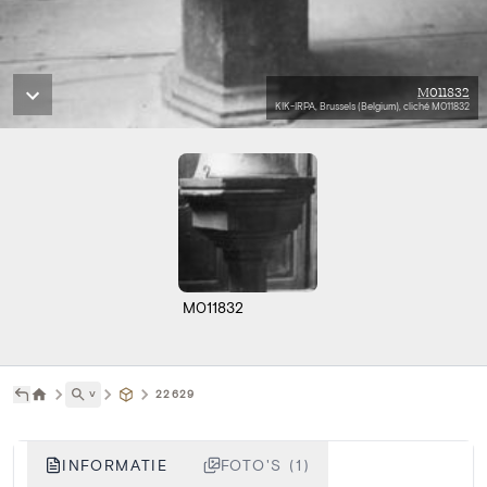
M011832
KIK-IRPA, Brussels (Belgium), cliché M011832
M011832
˅
22629
INFORMATIE
FOTO'S (1)