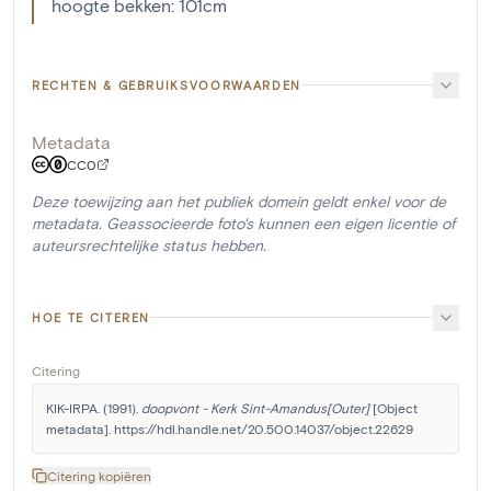
hoogte bekken: 101cm
RECHTEN & GEBRUIKSVOORWAARDEN
Metadata
CC0
Deze toewijzing aan het publiek domein geldt enkel voor de
metadata. Geassocieerde foto's kunnen een eigen licentie of
auteursrechtelijke status hebben.
HOE TE CITEREN
Citering
KIK-IRPA. (1991). 
doopvont - Kerk Sint-Amandus[Outer]
 [Object 
metadata]. https://hdl.handle.net/20.500.14037/object.22629
Citering kopiëren