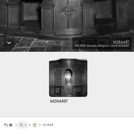
M264497
KIK-IRPA, Brussels (Belgium), cliché M264497
M264497
˅
22626