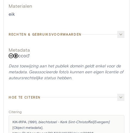
Materialen
eik
RECHTEN & GEBRUIKSVOORWAARDEN
Metadata
CC0
Deze toewijzing aan het publiek domein geldt enkel voor de
metadata. Geassocieerde foto's kunnen een eigen licentie of
auteursrechtelijke status hebben.
HOE TE CITEREN
Citering
KIK-IRPA. (1991). 
biechtstoel - Kerk Sint-Christoffel[Evergem]
[Object metadata]. 
https://hdl.handle.net/20.500.14037/object.22626