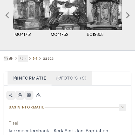
M041751
M041752
B019858
B0198
˅
22623
INFORMATIE
FOTO'S (9)
BASISINFORMATIE
Titel
kerkmeestersbank - Kerk Sint-Jan-Baptist en