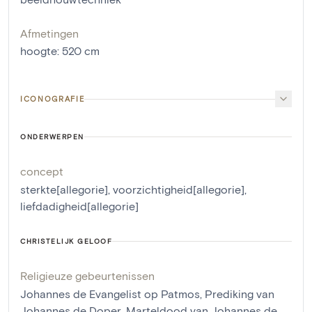
Afmetingen
hoogte
:
520
cm
ICONOGRAFIE
ONDERWERPEN
concept
sterkte[allegorie]
,
voorzichtigheid[allegorie]
,
liefdadigheid[allegorie]
CHRISTELIJK GELOOF
Religieuze gebeurtenissen
Johannes de Evangelist op Patmos
,
Prediking van
Johannes de Doper
,
Marteldood van Johannes de