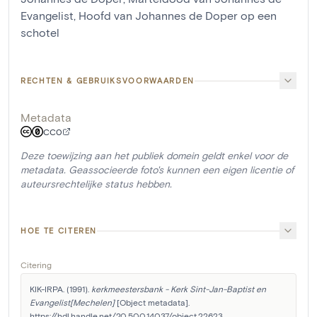
Evangelist
,
Hoofd van Johannes de Doper op een
schotel
RECHTEN & GEBRUIKSVOORWAARDEN
Metadata
CC0
Deze toewijzing aan het publiek domein geldt enkel voor de
metadata. Geassocieerde foto's kunnen een eigen licentie of
auteursrechtelijke status hebben.
HOE TE CITEREN
Citering
KIK-IRPA. (1991). 
kerkmeestersbank - Kerk Sint-Jan-Baptist en 
Evangelist[Mechelen]
 [Object metadata]. 
https://hdl.handle.net/20.500.14037/object.22623